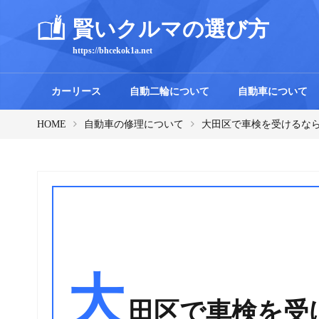
賢いクルマの選び方
https://bhcekok1a.net
カーリース
自動二輪について
自動車について
HOME
自動車の修理について
大田区で車検を受けるな
大
田区で車検を受