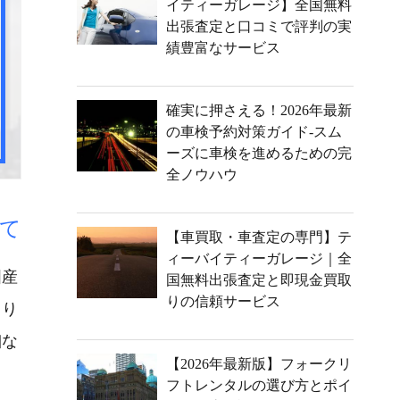
イティーガレージ】全国無料
出張査定と口コミで評判の実
績豊富なサービス
確実に押さえる！2026年最新
の車検予約対策ガイド-スム
ーズに車検を進めるための完
全ノウハウ
て
【車買取・車査定の専門】テ
ィーバイティーガレージ｜全
国産
国無料出張査定と即現金買取
りの信頼サービス
より
細な
【2026年最新版】フォークリ
フトレンタルの選び方とポイ