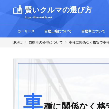
賢いクルマの選び方
https://bhcekok1a.net
カーリース
自動二輪について
自動車について
HOME
自動車の修理について
車種に関係なく格安で車
車
種に関係なく格